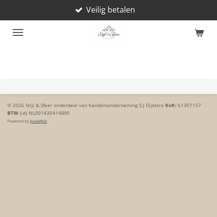
Veilig betalen
Ga
direct
naar
de
hoofdinhoud
© 2026 Stijl & Sfeer onderdeel van handelsonderneming S.J Dijkstra
KvK:
61307157
BTW
(id) NL001430414B90
Powered by
JouwWeb