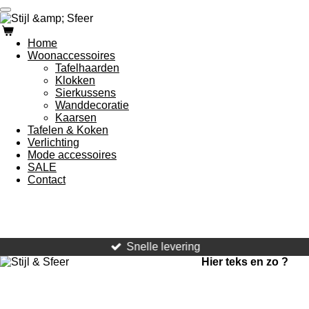
Ga
direct
naar
Home
de
Woonaccessoires
hoofdinhoud
Tafelhaarden
Klokken
Sierkussens
Wanddecoratie
Kaarsen
Tafelen & Koken
Verlichting
Mode accessoires
SALE
Contact
Snelle levering
Hier teks en zo ?