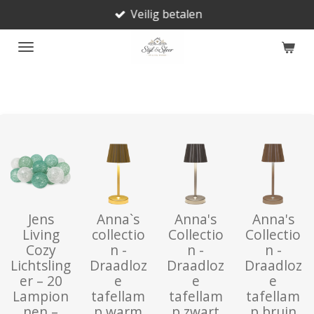
Veilig betalen
Ga
direct
naar
de
hoofdinhoud
Jens
Anna`s
Anna's
Anna's
Living
collectio
Collectio
Collectio
Cozy
n -
n -
n -
Lichtsling
Draadloz
Draadloz
Draadloz
er – 20
e
e
e
Lampion
tafellam
tafellam
tafellam
nen –
p warm
p zwart
p bruin